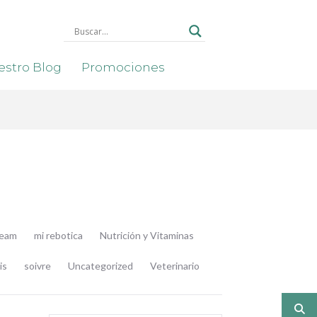
stro Blog
Promociones
ream
mi rebotica
Nutrición y Vitaminas
is
soivre
Uncategorized
Veterinario