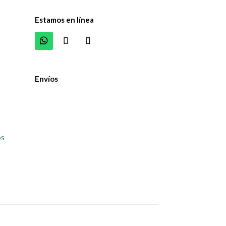
Estamos en línea
Envíos
os
y analizar nuestro tráfico. Al hacer clic en "Aceptar to