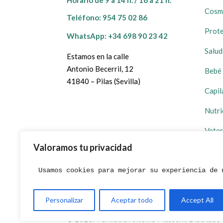
Horario de 9 a 14 h. / 16 a 21 h.
Cosm
Teléfono:
954 75 02 86
Prote
WhatsApp: +34 698 90 23 42
Salud
Estamos en la calle
Antonio Becerril, 12
Bebé 
41840 – Pilas (Sevilla)
Capil
Nutri
Veter
Valoramos tu privacidad
Prom
Usamos cookies para mejorar su experiencia de 
Personalizar
Aceptar todo
Accept All
© 2023. Farmacia Antonio Massoni. Diseñado 