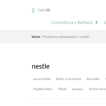
Cart
(0)
Cosmética y Belleza
S
Inicio
/ Productos etiquetados “nestle”
nestle
aurora bella
Bebé y Lactancia
Bioscalin
Papillon Men
Pilexil
promos
Protectore