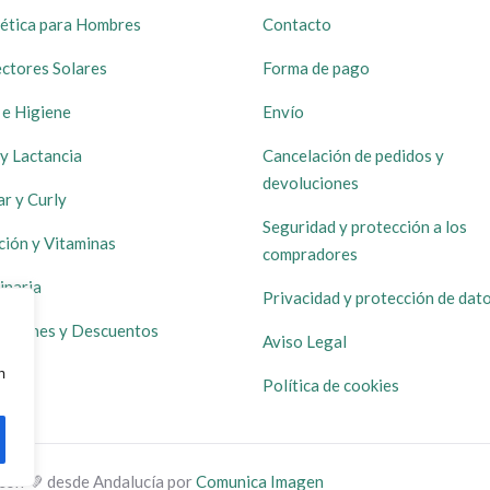
ética para Hombres
Contacto
ctores Solares
Forma de pago
 e Higiene
Envío
y Lactancia
Cancelación de pedidos y
devoluciones
ar y Curly
Seguridad y protección a los
ción y Vitaminas
compradores
inaria
Privacidad y protección de dat
ociones y Descuentos
Aviso Legal
navegación, mostrar anuncios o contenido personalizados 
Política de cookies
con 💚 desde Andalucía por
Comunica Imagen