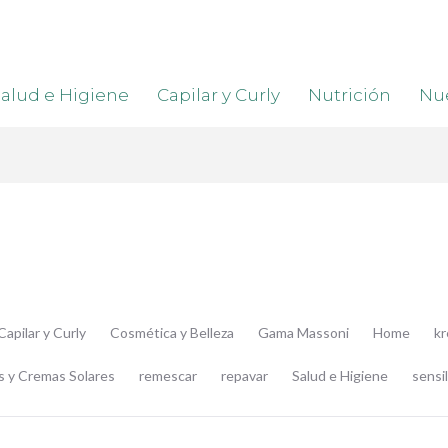
alud e Higiene
Capilar y Curly
Nutrición
Nue
Capilar y Curly
Cosmética y Belleza
Gama Massoni
Home
k
s y Cremas Solares
remescar
repavar
Salud e Higiene
sensil