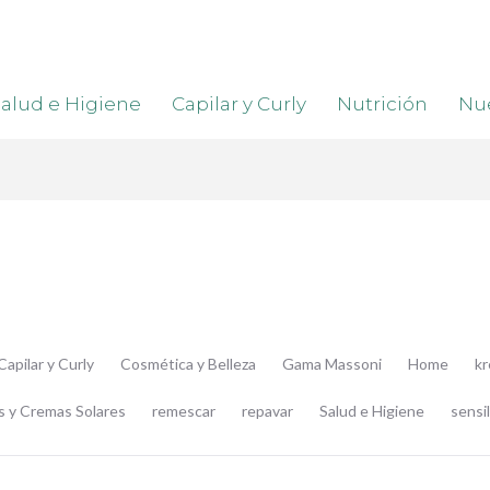
alud e Higiene
Capilar y Curly
Nutrición
Nue
Capilar y Curly
Cosmética y Belleza
Gama Massoni
Home
k
s y Cremas Solares
remescar
repavar
Salud e Higiene
sensil