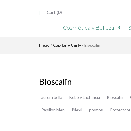
Cart
(0)
Cosmética y Belleza
S
Inicio
/
Capilar y Curly
/ Bioscalin
Bioscalin
aurora bella
Bebé y Lactancia
Bioscalin
Papillon Men
Pilexil
promos
Protectore