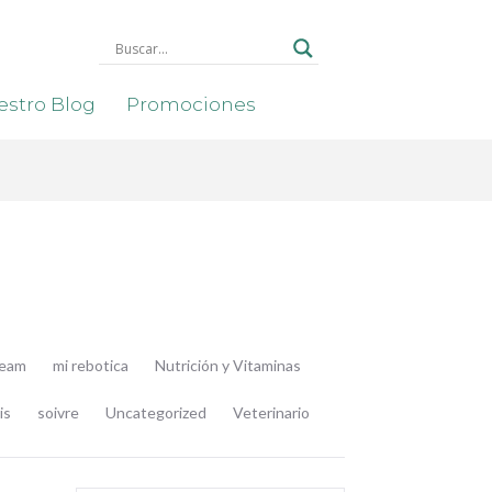
stro Blog
Promociones
ream
mi rebotica
Nutrición y Vitaminas
is
soivre
Uncategorized
Veterinario