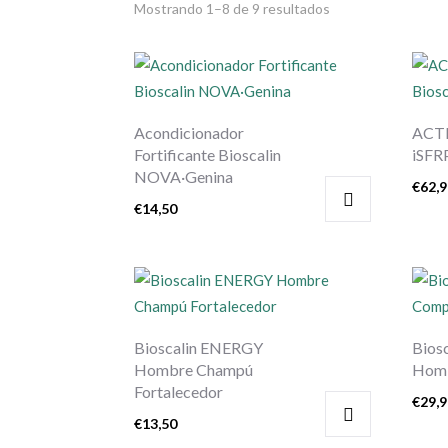
Mostrando 1–8 de 9 resultados
Acondicionador
ACT
Fortificante Bioscalin
iSFR
NOVA·Genina
€
62,
€
14,50
Bioscalin ENERGY
Bios
Hombre Champú
Homb
Fortalecedor
€
29,
€
13,50