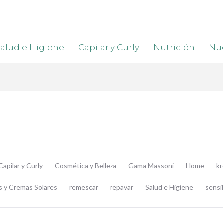
alud e Higiene
Capilar y Curly
Nutrición
Nue
Capilar y Curly
Cosmética y Belleza
Gama Massoni
Home
k
s y Cremas Solares
remescar
repavar
Salud e Higiene
sensil