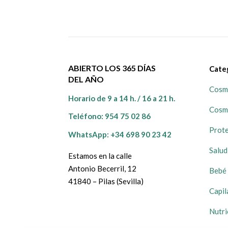
ABIERTO LOS 365 DÍAS
Cate
DEL AÑO
Cosmé
Horario de 9 a 14 h. / 16 a 21 h.
Cosm
Teléfono:
954 75 02 86
Prote
WhatsApp: +34 698 90 23 42
Salud
Estamos en la calle
Antonio Becerril, 12
Bebé 
41840 – Pilas (Sevilla)
Capil
Nutri