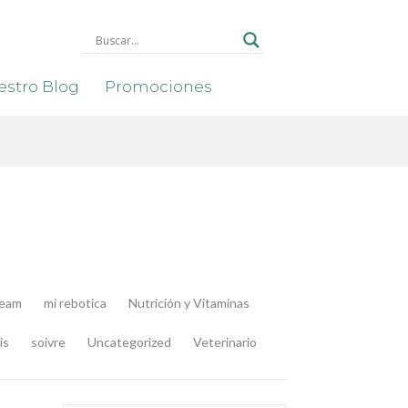
stro Blog
Promociones
ream
mi rebotica
Nutrición y Vitaminas
is
soivre
Uncategorized
Veterinario