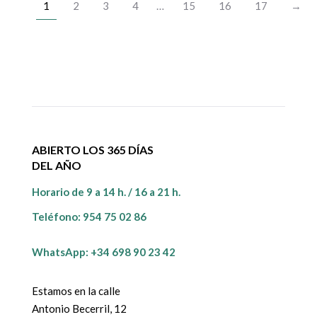
1
2
3
4
…
15
16
17
→
ABIERTO LOS 365 DÍAS
DEL AÑO
Horario de 9 a 14 h. / 16 a 21 h.
Teléfono:
954 75 02 86
WhatsApp: +34 698 90 23 42
Estamos en la calle
Antonio Becerril, 12