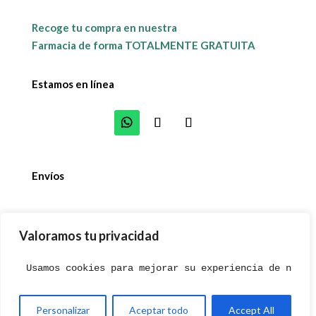
Recoge tu compra en nuestra
Farmacia de forma TOTALMENTE GRATUITA
Estamos en línea
Envíos
Valoramos tu privacidad
© 2023. Farmacia Antonio Massoni. Diseñado con 💚
Usamos cookies para mejorar su experiencia de naveg
desde Andalucía por
Comunica Imagen
Personalizar
Aceptar todo
Accept All