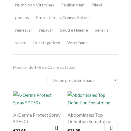
Nutrición y Vitaminas
Papillon Men
Pilexil
promos
Protectores y Cremas Solares
remescar
repavar
Salud e Higiene
sensilis
soivre
Uncategorized
Veterinario
Mostrando 1–8 de 135 resultados
A-Derma Protect Spray
Abdominales Top
SPF50+
Definition Somatoline
€
22,95
€
23,95