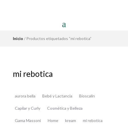
Inicio
/ Productos etiquetados “mi rebotica”
mi rebotica
aurora bella
Bebé y Lactancia
Bioscalin
Capilar y Curly
Cosmética y Belleza
Gama Massoni
Home
kream
mi rebotica