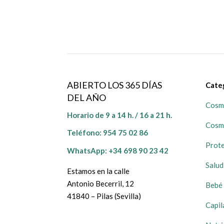
ABIERTO LOS 365 DÍAS
Cate
DEL AÑO
Cosmé
Horario de 9 a 14 h. / 16 a 21 h.
Cosm
Teléfono:
954 75 02 86
Prote
WhatsApp: +34 698 90 23 42
Salud
Estamos en la calle
Antonio Becerril, 12
Bebé 
41840 – Pilas (Sevilla)
Capil