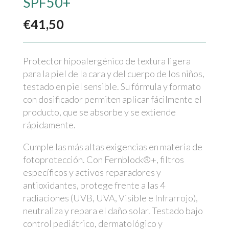
SPF50+
€
41,50
Protector hipoalergénico de textura ligera
para la piel de la cara y del cuerpo de los niños,
testado en piel sensible. Su fórmula y formato
con dosificador permiten aplicar fácilmente el
producto, que se absorbe y se extiende
rápidamente.
Cumple las más altas exigencias en materia de
fotoprotección. Con Fernblock®+, filtros
específicos y activos reparadores y
antioxidantes, protege frente a las 4
radiaciones (UVB, UVA, Visible e Infrarrojo),
neutraliza y repara el daño solar. Testado bajo
control pediátrico, dermatológico y