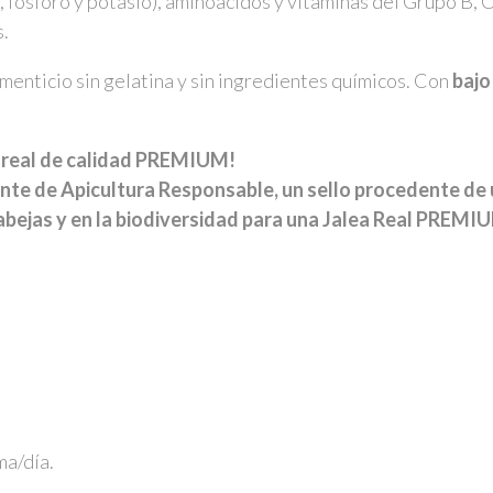
, fósforo y potasio), aminoácidos y vitaminas del Grupo B, C
s.
enticio sin gelatina y sin ingredientes químicos. Con
bajo
a real de calidad PREMIUM!
ente de Apicultura Responsable, un sello procedente de 
 abejas y en la biodiversidad para una Jalea Real PREMI
ma/día.