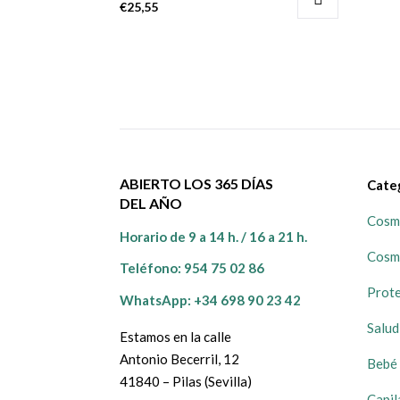
€
25,55
ABIERTO LOS 365 DÍAS
Cate
DEL AÑO
Cosmé
Horario de 9 a 14 h. / 16 a 21 h.
Cosm
Teléfono:
954 75 02 86
Prote
WhatsApp: +34 698 90 23 42
Salud
Estamos en la calle
Antonio Becerril, 12
Bebé 
41840 – Pilas (Sevilla)
Capil