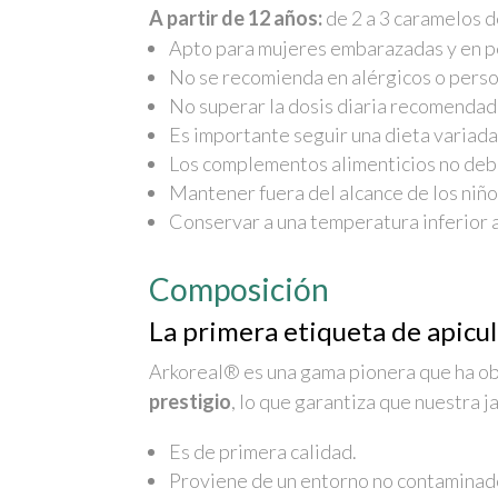
A partir de 12 años:
de 2 a 3 caramelos d
Apto para mujeres embarazadas y en pe
No se recomienda en alérgicos o person
No superar la dosis diaria recomendad
Es importante seguir una dieta variada 
Los complementos alimenticios no deben
Mantener fuera del alcance de los niñ
Conservar a una temperatura inferior 
Composición
La primera etiqueta de apicu
Arkoreal® es una gama pionera que ha o
prestigio
, lo que garantiza que nuestra ja
Es de primera calidad.
Proviene de un entorno no contaminado, 