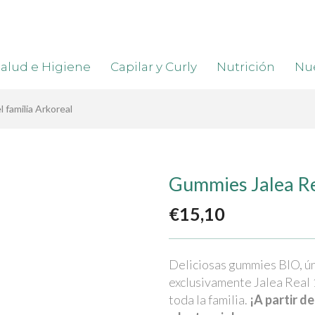
alud e Higiene
Capilar y Curly
Nutrición
Nue
 familia Arkoreal
Gummies Jalea Rea
€
15,10
Deliciosas gummies BIO, ún
exclusivamente Jalea Real 
toda la familia.
¡A partir d