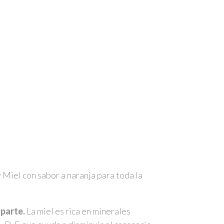
Miel con sabor a naranja para toda la
 parte.
La miel es rica en minerales