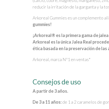
(calcio, cobre, magnesio, manganeso, zinc
reducir la irritación de la garganta y la to
Arkoreal Gummies es un complemento alim
gummies!
¡Arkoreal® es la primera gama de jale
Arkoreal es la única Jalea Real proced
ética basada en la preservación de las
Arkoreal, marca Nº1 en ventas*
Consejos de uso
A partir de 3 años.
De 3 a 11 años:
de 1 a 2 caramelos de go