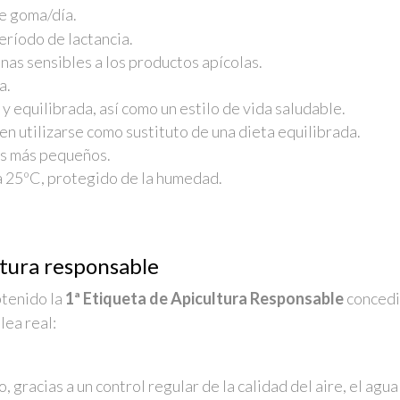
e goma/día.
ríodo de lactancia.
as sensibles a los productos apícolas.
a.
y equilibrada, así como un estilo de vida saludable.
 utilizarse como sustituto de una dieta equilibrada.
os más pequeños.
a 25ºC, protegido de la humedad.
ltura responsable
btenido la
1ª Etiqueta de Apicultura Responsable
concedi
lea real:
gracias a un control regular de la calidad del aire, el agua