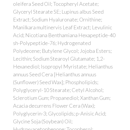
oleifera Seed Oil; Tocopheryl Acetate;
Glyceryl Stearate SE; Lupinus albus Seed
Extract; Sodium Hyaluronate; Ornithine;
Manilkara multinervis Leaf Extract; Levulinic
Acid; Nicotiana Benthamiana Hexapeptide-40
sh-Polypeptide-76; Hydrogenated
Polydecene; Butylene Glycol; Jojoba Esters;
Lecithin; Sodium Stearoyl Glutamate; 1,2-
Hexanediol; Isopropyl Myristate; Helianthus
annuus Seed Cera [Helianthus annuus
(Sunflower) Seed Wax]; Phospholipids;
Polyglyceryl-10 Stearate; Cetyl Alcohol;
Sclerotium Gum; Propanediol; Xanthan Gum;
Acacia decurrens Flower Cera (Wax);
Polyglycerin-3; Glycolipids; p-Anisic Acid;
Glycine Soja (Soybean) Oil;
Hydroxyacetophenone; Tocopherol;