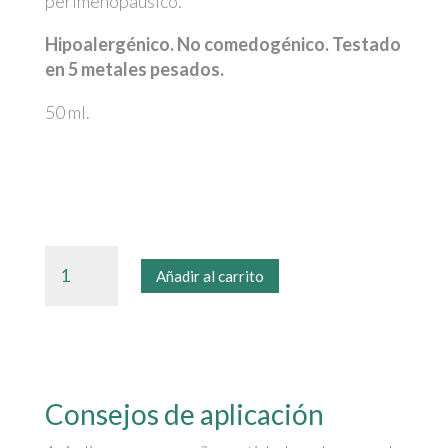
perimenopáusico.
Hipoalergénico. No comedogénico. Testado
en 5 metales pesados.
50 ml.
Eternalist
Añadir al carrito
A.G.E.
[Crema
Día]
cantidad
Consejos de aplicación