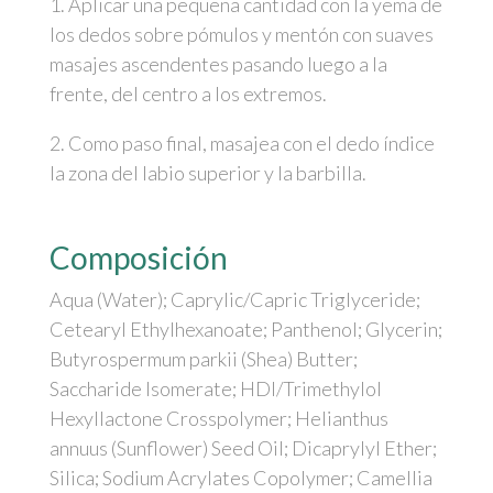
1. Aplicar una pequeña cantidad con la yema de
los dedos sobre pómulos y mentón con suaves
masajes ascendentes pasando luego a la
frente, del centro a los extremos.
2. Como paso final, masajea con el dedo índice
la zona del labio superior y la barbilla.
Composición
Aqua (Water); Caprylic/Capric Triglyceride;
Cetearyl Ethylhexanoate; Panthenol; Glycerin;
Butyrospermum parkii (Shea) Butter;
Saccharide Isomerate; HDI/Trimethylol
Hexyllactone Crosspolymer; Helianthus
annuus (Sunflower) Seed Oil; Dicaprylyl Ether;
Silica; Sodium Acrylates Copolymer; Camellia