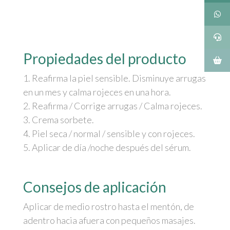
Upgrade
[AR]
Sensilis.
Edición
Propiedades del producto
Limitada
cantidad
1. Reafirma la piel sensible. Disminuye arrugas
en un mes y calma rojeces en una hora.
2. Reafirma / Corrige arrugas / Calma rojeces.
3. Crema sorbete.
4. Piel seca / normal / sensible y con rojeces.
5. Aplicar de día /noche después del sérum.
Consejos de aplicación
Aplicar de medio rostro hasta el mentón, de
adentro hacia afuera con pequeños masajes.