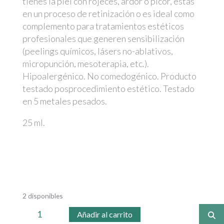
tienes la piel con rojeces, ardor o picor, estás
en un proceso de retinización o es ideal como
complemento para tratamientos estéticos
profesionales que generen sensibilización
(peelings químicos, lásers no-ablativos,
micropunción, mesoterapia, etc.).
Hipoalergénico. No comedogénico. Producto
testado posprocedimiento estético. Testado
en 5 metales pesados.
25 ml.
2 disponibles
Crema
Añadir al carrito
sorbete