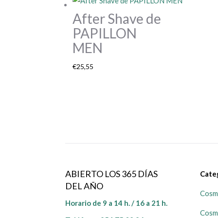
After Shave de
PAPILLON
MEN
€
25,55
ABIERTO LOS 365 DÍAS
Cate
DEL AÑO
Cosmé
Horario de 9 a 14 h. / 16 a 21 h.
Cosm