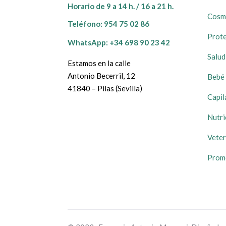
Horario de 9 a 14 h. / 16 a 21 h.
Cosm
Teléfono:
954 75 02 86
Prote
WhatsApp: +34 698 90 23 42
Salud
Estamos en la calle
Antonio Becerril, 12
Bebé 
41840 – Pilas (Sevilla)
Capil
Nutri
Veter
Prom