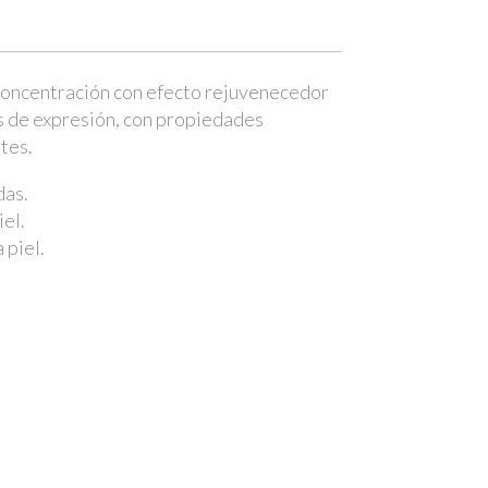
concentración con efecto rejuvenecedor
as de expresión, con propiedades
tes.
das.
iel.
 piel.