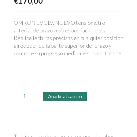
€
170,00
OMRON EVOLV. NUEVO tensiómetro
arterial de brazo
todo en uno
fácil de usar.
Realice lecturas precisas en cualquier posición
alrededor de la parte superior del brazo y
controle su progreso mediante su smartphone.
Tensiómetro
Añadir al carrito
de
brazo
EVOLV
cantidad
Tensiómetro de brazo
todo en uno
: sin tubos,