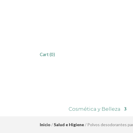
Cart
(0)
Cosmética y Belleza
Inicio
/
Salud e Higiene
/ Polvos desodorantes p