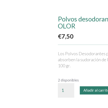
Polvos desodoran
OLOR
€
7,50
Los Polvos Desodorantes pa
absorben la sudoración de l
100 gr.
2 disponibles
Polvos
Añadir al carrit
desodorantes
para
pies