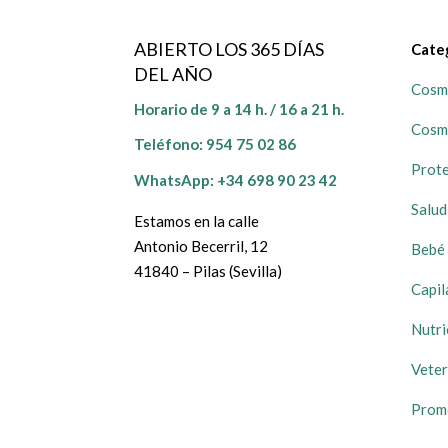
ABIERTO LOS 365 DÍAS
Cate
DEL AÑO
Cosmé
Horario de 9 a 14 h. / 16 a 21 h.
Cosm
Teléfono:
954 75 02 86
Prote
WhatsApp: +34 698 90 23 42
Salud
Estamos en la calle
Antonio Becerril, 12
Bebé 
41840 – Pilas (Sevilla)
Capil
Nutri
Veter
Prom