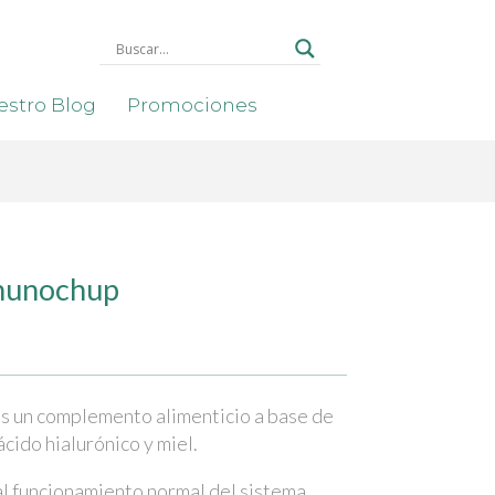
stro Blog
Promociones
munochup
 un complemento alimenticio a base de
ácido hialurónico y miel.
al funcionamiento normal del sistema