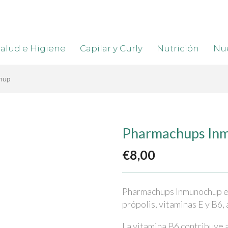
alud e Higiene
Capilar y Curly
Nutrición
Nue
hup
Pharmachups In
€
8,00
Pharmachups Inmunochup es
própolis, vitaminas E y B6, 
La vitamina B6 contribuye 