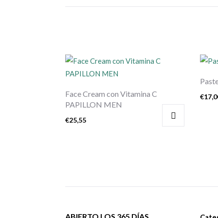
Past
Face Cream con Vitamina C
€
17,0
PAPILLON MEN
€
25,55
ABIERTO LOS 365 DÍAS
Cate