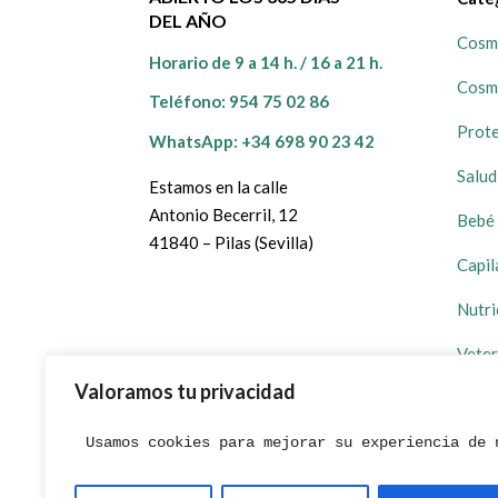
DEL AÑO
Cosmé
Horario de 9 a 14 h. / 16 a 21 h.
Cosm
Teléfono:
954 75 02 86
Prote
WhatsApp: +34 698 90 23 42
Salud
Estamos en la calle
Antonio Becerril, 12
Bebé 
41840 – Pilas (Sevilla)
Capil
Nutri
Veter
Valoramos tu privacidad
Prom
Usamos cookies para mejorar su experiencia de 