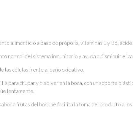
 alimenticio a base de própolis, vitaminas E y B6, ácido h
to normal del sistema inmunitario y ayuda a disminuir el can
e las células frente al daño oxidativo.
la para chupar y disolver en la boca, con un soporte plásti
ctúe lentamente.
 sabor a frutas del bosque facilita la toma del producto a l