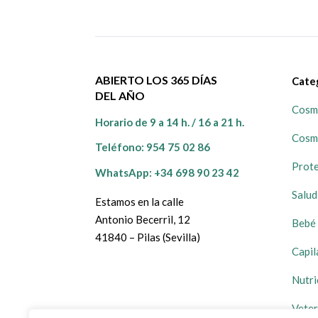
ABIERTO LOS 365 DÍAS
Cate
DEL AÑO
Cosmé
Horario de 9 a 14 h. / 16 a 21 h.
Cosm
Teléfono:
954 75 02 86
Prote
WhatsApp: +34 698 90 23 42
Salud
Estamos en la calle
Antonio Becerril, 12
Bebé 
41840 – Pilas (Sevilla)
Capil
Nutri
Veter