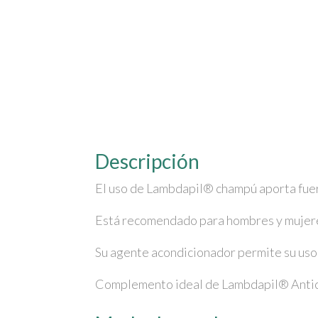
Descripción
El uso de Lambdapil® champú aporta fuerz
Está recomendado para hombres y mujeres
Su agente acondicionador permite su uso f
Complemento ideal de Lambdapil® Antic