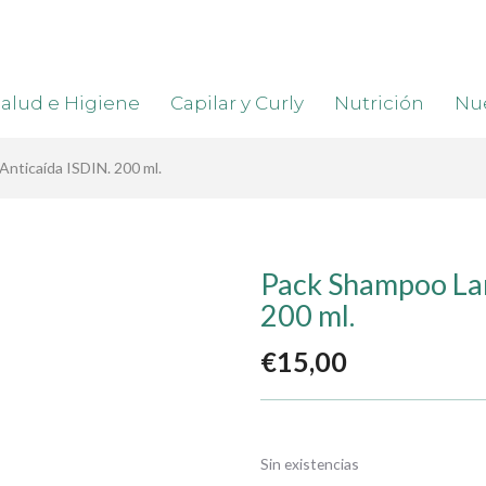
alud e Higiene
Capilar y Curly
Nutrición
Nue
nticaída ISDIN. 200 ml.
Pack Shampoo Lam
200 ml.
€
15,00
Sin existencias