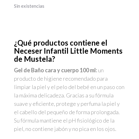
Sin existencias
¿Qué productos contiene el
Neceser Infantil Little Moments
de Mustela?
Gel de Baño cara y cuerpo 100 ml:
un
producto de higiene recomendado para
limpiar la piel y el pelo del bebé en un paso con
la máxima delicadeza. Gracias a su fórmula
suave y eficiente, protege y perfuma la piel y
el cabello del pequeño de forma prolongada.
Su fórmula mantiene el pH fisiológico de la
piel, no contiene jabón y no pica en los ojos.