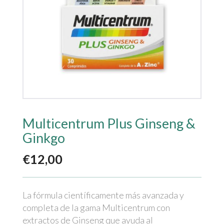
Multicentrum Plus Ginseng &
Ginkgo
€
12,00
La fórmula científicamente más avanzada y
completa de la gama Multicentrum con
extractos de Ginseng que ayuda al