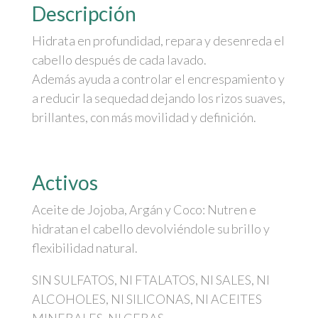
Descripción
cantidad
Hidrata en profundidad, repara y desenreda el
cabello después de cada lavado.
Además ayuda a controlar el encrespamiento y
a reducir la sequedad dejando los rizos suaves,
brillantes, con más movilidad y definición.
Activos
Aceite de Jojoba, Argán y Coco: Nutren e
hidratan el cabello devolviéndole su brillo y
flexibilidad natural.
SIN SULFATOS, NI FTALATOS, NI SALES, NI
ALCOHOLES, NI SILICONAS, NI ACEITES