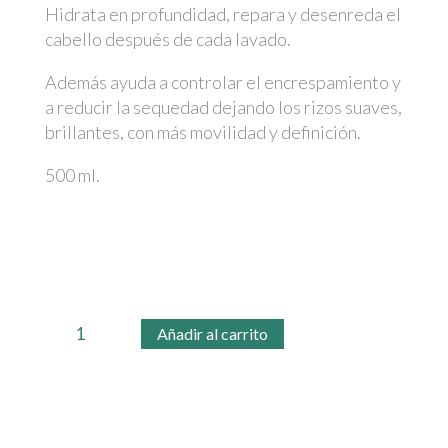
Hidrata en profundidad, repara y desenreda el
cabello después de cada lavado.
Además ayuda a controlar el encrespamiento y
a reducir la sequedad dejando los rizos suaves,
brillantes, con más movilidad y definición.
500 ml.
Mascarilla
Añadir al carrito
Co-
Wash
Soivre.
Curly
Method