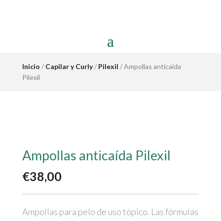
Inicio
/
Capilar y Curly
/
Pilexil
/ Ampollas anticaída
Pilexil
Ampollas anticaída Pilexil
€
38,00
Ampollas para pelo de uso tópico. Las fórmulas