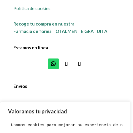
Política de cookies
Recoge tu compra en nuestra
Farmacia de forma TOTALMENTE GRATUITA
Estamos en línea
Envíos
Valoramos tu privacidad
© 2023. Farmacia Antonio Massoni. Diseñado con 💚
Usamos cookies para mejorar su experiencia de naveg
desde Andalucía por
Comunica Imagen