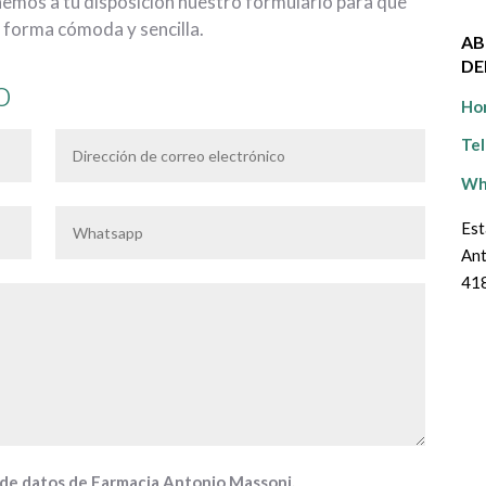
emos a tu disposición
nuestro formulario para que
 forma cómoda y sencilla.
AB
DE
o
Hor
Te
Wh
Est
Ant
418
n de datos de Farmacia Antonio Massoni.