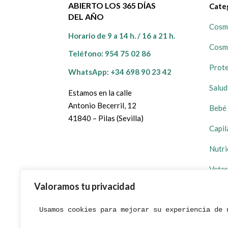
ABIERTO LOS 365 DÍAS
Cate
DEL AÑO
Cosmé
Horario de 9 a 14 h. / 16 a 21 h.
Cosm
Teléfono:
954 75 02 86
Prote
WhatsApp: +34 698 90 23 42
Salud
Estamos en la calle
Antonio Becerril, 12
Bebé 
41840 – Pilas (Sevilla)
Capil
Nutri
Veter
Valoramos tu privacidad
Prom
Usamos cookies para mejorar su experiencia de 