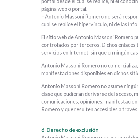
portal desde el cual se realice, ni el con
página web o portal.
– Antonio Massoni Romero no será responsab
cual se realice el hipervínculo, ni de las 
El sitio web de Antonio Massoni Romero pu
controlados por terceros. Dichos enlaces t
servicios en Internet, sin que en ningún c
Antonio Massoni Romero no comercializa, ni
manifestaciones disponibles en dichos sit
Antonio Massoni Romero no asume ningún tip
clase que pudieran derivarse del acceso, ma
comunicaciones, opiniones, manifestacione
Romero y que resulten accesibles a travé
6. Derecho de exclusión
Antonio Massoni Romero se reserva el derec