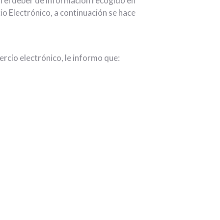
 el deber de información recogido en
cio Electrónico, a continuación se hace
ercio electrónico, le informo que: