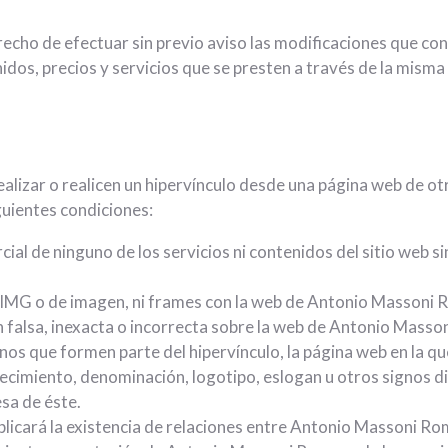
echo de efectuar sin previo aviso las modificaciones que co
nidos, precios y servicios que se presten a través de la mism
lizar o realicen un hipervínculo desde una página web de otr
uientes condiciones:
cial de ninguno de los servicios ni contenidos del sitio web s
s IMG o de imagen, ni frames con la web de Antonio Massoni R
 falsa, inexacta o incorrecta sobre la web de Antonio Masson
nos que formen parte del hipervínculo, la página web en la q
ecimiento, denominación, logotipo, eslogan u otros signos d
sa de éste.
plicará la existencia de relaciones entre Antonio Massoni Rome