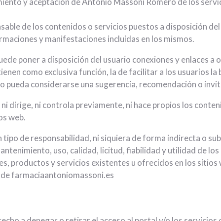
ocimiento y aceptación de Antonio Massoni Romero de los servi
le de los contenidos o servicios puestos a disposición del p
informaciones y manifestaciones incluidas en los mismos.
ede poner a disposición del usuario conexiones y enlaces a 
ienen como exclusiva función, la de facilitar a los usuarios 
aso pueda considerarse una sugerencia, recomendación o invita
 dirige, ni controla previamente, ni hace propios los conten
ios web.
o de responsabilidad, ni siquiera de forma indirecta o subsi
ntenimiento, uso, calidad, licitud, fiabilidad y utilidad de l
s, productos y servicios existentes u ofrecidos en los siti
s de farmaciaantoniomassoni.es
ho a denegar o retirar el acceso al portal y/o los servicios 