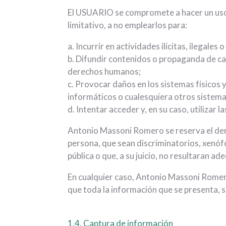
El USUARIO se compromete a hacer un uso 
limitativo, a no emplearlos para:
a. Incurrir en actividades ilícitas, ilegales 
b. Difundir contenidos o propaganda de car
derechos humanos;
c. Provocar daños en los sistemas físicos y
informáticos o cualesquiera otros sistema
d. Intentar acceder y, en su caso, utilizar
Antonio Massoni Romero se reserva el dere
persona, que sean discriminatorios, xenófo
pública o que, a su juicio, no resultaran ad
En cualquier caso, Antonio Massoni Romero
que toda la información que se presenta, s
1.4. Captura de información