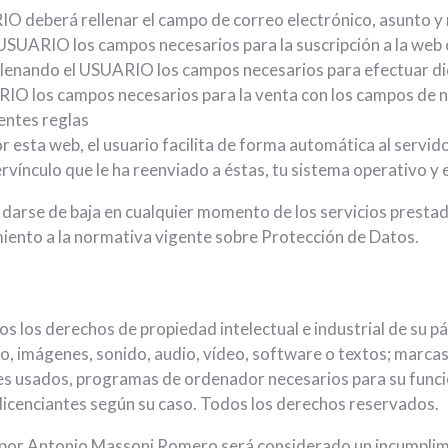
IO deberá rellenar el campo de correo electrónico, asunto y
l USUARIO los campos necesarios para la suscripción a la web
ellenando el USUARIO los campos necesarios para efectuar di
RIO los campos necesarios para la venta con los campos de n
entes reglas
r esta web, el usuario facilita de forma automática al servido
pervínculo que le ha reenviado a éstas, tu sistema operativo y 
án darse de baja en cualquier momento de los servicios pres
ento a la normativa vigente sobre Protección de Datos.
s los derechos de propiedad intelectual e industrial de su p
vo, imágenes, sonido, audio, vídeo, software o textos; marca
les usados, programas de ordenador necesarios para su funcio
licenciantes según su caso. Todos los derechos reservados.
 por Antonio Massoni Romero será considerado un incumplim