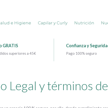
alud e Higiene
Capilar y Curly
Nutrición
Nue
o GRATIS
Confianza y Segurid
didos superiores a 45€
Pago 100% seguro
o Legal y términos d