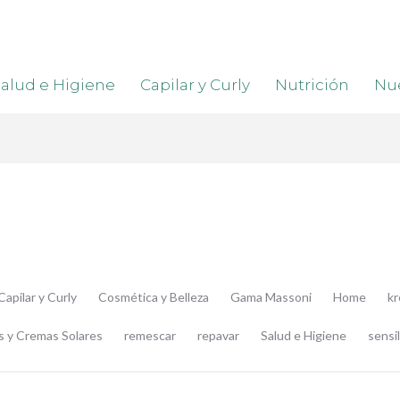
alud e Higiene
Capilar y Curly
Nutrición
Nue
Capilar y Curly
Cosmética y Belleza
Gama Massoni
Home
k
s y Cremas Solares
remescar
repavar
Salud e Higiene
sensil