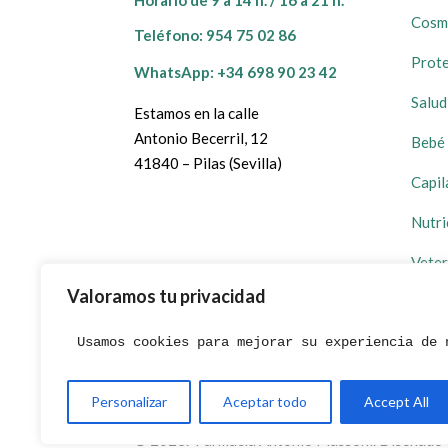
Horario de 9 a 14 h. / 16 a 21 h.
Cosm
Teléfono:
954 75 02 86
Prote
WhatsApp: +34 698 90 23 42
Salud
Estamos en la calle
Antonio Becerril, 12
Bebé 
41840 – Pilas (Sevilla)
Capil
Nutri
Veter
Valoramos tu privacidad
Prom
Usamos cookies para mejorar su experiencia de 
Personalizar
Aceptar todo
Accept All
© 2023. Farmacia Antonio Massoni. Diseñado 