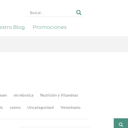
stro Blog
Promociones
ream
mi rebotica
Nutrición y Vitaminas
is
soivre
Uncategorized
Veterinario