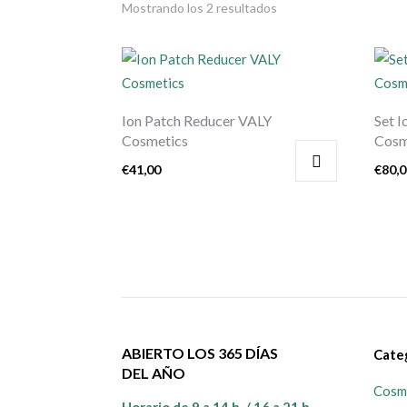
Mostrando los 2 resultados
Ion Patch Reducer VALY
Set I
Cosmetics
Cosm
€
41,00
€
80,
ABIERTO LOS 365 DÍAS
Cate
DEL AÑO
Cosmé