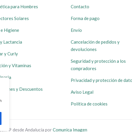
ética para Hombres
Contacto
ctores Solares
Forma de pago
 e Higiene
Envío
y Lactancia
Cancelación de pedidos y
devoluciones
ar y Curly
Seguridad y protección a los
ción y Vitaminas
compradores
inaria
Privacidad y protección de dat
ociones y Descuentos
Aviso Legal
navegación, mostrar anuncios o contenido personalizados 
Política de cookies
con 💚 desde Andalucía por
Comunica Imagen