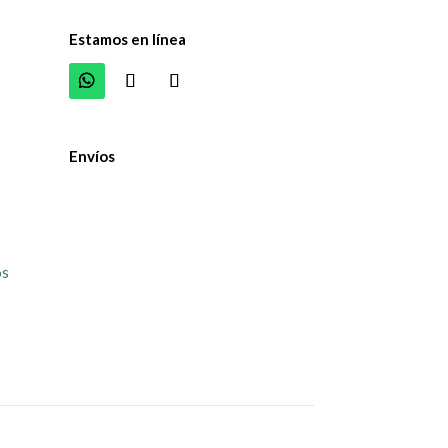
Estamos en línea
Envíos
os
y analizar nuestro tráfico. Al hacer clic en "Aceptar to